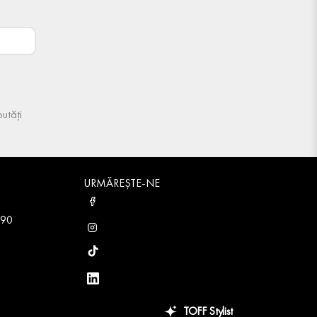
utăți
URMĂREȘTE-NE
 90
TOFF Stylist