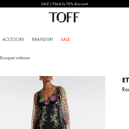
SALE | Până la 70% discount
ACCESORII
BRANDURI
SALE
n Bouquet mătase
E
Ro