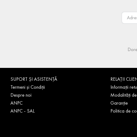
Dore
SUPORT ȘI ASISTENȚĂ
RELAȚII CLIE
Termeni și Condiții
Informații retu
Despre noi
Modalități de
ANPC
Garanție
ANPC - SAL
Politica de co