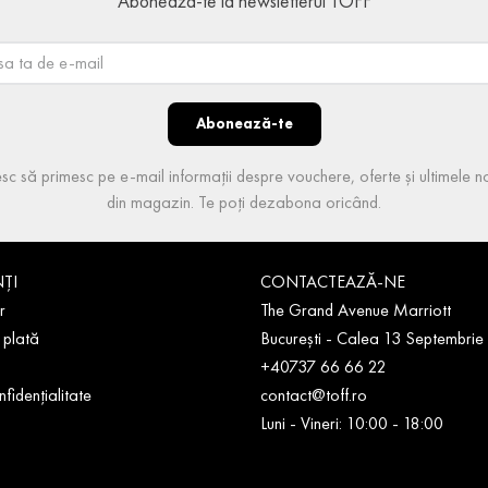
Abonează-te la newsletterul TOFF
Abonează-te
sc să primesc pe e-mail informații despre vouchere, oferte și ultimele no
din magazin. Te poți dezabona oricând.
NȚI
CONTACTEAZĂ-NE
r
The Grand Avenue Marriott
 plată
București - Calea 13 Septembrie
+40737 66 66 22
nfidențialitate
contact@toff.ro
Luni - Vineri: 10:00 - 18:00