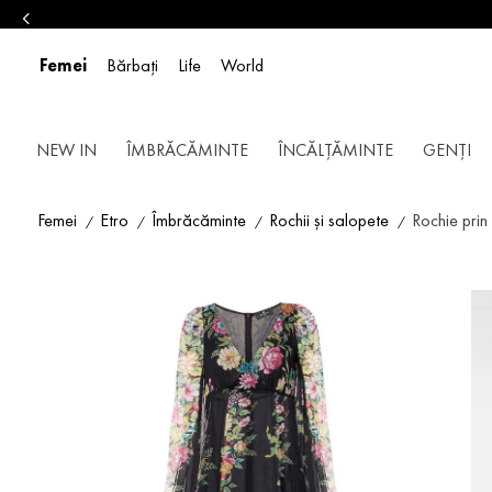
Femei
Bărbați
Life
World
NEW IN
ÎMBRĂCĂMINTE
ÎNCĂLȚĂMINTE
GENȚI
Femei
Etro
Îmbrăcăminte
Rochii și salopete
Rochie pri