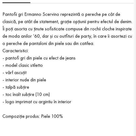
Pantofii gri Ermanno Scervino reprezintă o pereche pe cât de
clasică, pe atât de statement, grație opțiunii pentru efectul de denim.
Îi poți asorta cu ținute sofisticate compuse din rochii cloche inspirate
de moda anilor ’60, dar și cu outfituri de party, în care îi asortezi cu
o pereche de pantaloni din piele sau din catifea.
Caracteristici:
- pantofi gri din piele cu efect de jeans
- model clasic stiletto
- vârf ascuțit
- interior nude din piele
- talpă subțire
- toc înalt subțire (10 cm)
- logo imprimat cu argintiu în interior
Compoziție produs: Piele 100%