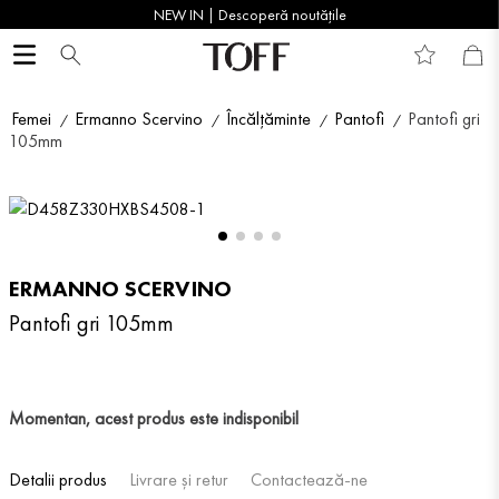
NEW IN | Descoperă noutățile
Femei
Ermanno Scervino
Încălțăminte
Pantofi
Pantofi gri
105mm
ERMANNO SCERVINO
Pantofi gri 105mm
Momentan, acest produs este indisponibil
Detalii produs
Livrare și retur
Contactează-ne