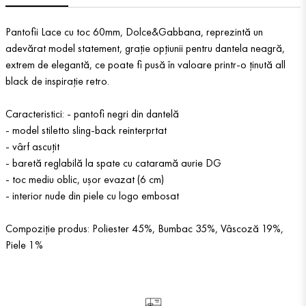
Pantofii Lace cu toc 60mm, Dolce&Gabbana, reprezintă un
adevărat model statement, grație opțiunii pentru dantela neagră,
extrem de elegantă, ce poate fi pusă în valoare printr-o ținută all
black de inspirație retro.
Caracteristici: - pantofi negri din dantelă
- model stiletto sling-back reinterprtat
- vârf ascuțit
- baretă reglabilă la spate cu cataramă aurie DG
- toc mediu oblic, ușor evazat (6 cm)
- interior nude din piele cu logo embosat
Compoziție produs: Poliester 45%, Bumbac 35%, Vâscoză 19%,
Piele 1%