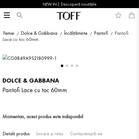
NEW IN | Descoperă noutățile
Femei
Dolce & Gabbana
Încălțăminte
Pantofi
Pantofi
Lace cu toc 60mm
DOLCE & GABBANA
Pantofi Lace cu toc 60mm
Momentan, acest produs este indisponibil
Detalii produs
Livrare și retur
Contactează-ne