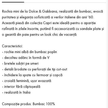
Rochia mini de la Dolce & Gabbana, realizată din bumbac, evocă
puritatea și eleganța sofisticată a verilor italiene din anii '60.
Această piesă din colecția Capri este ideală pentru o apariție
rafinată în zilele însorite, putând fi accesorizată cu sandale plate și
o geantă din paie pentru un look chic de vacanță.
Caracteristici:
- rochie mini albă din bumbac poplin
- decolteu adânc în formă de V
- bretele subțiri pe umeri
- detalii brodate cu perforații de tip cut-out
- închidere la spate cu fermoar și copcă
- croială feminină, ușor evazată
- interior fără căptușeală
- realizată în Italia
Compoziție produs: Bumbac 100%