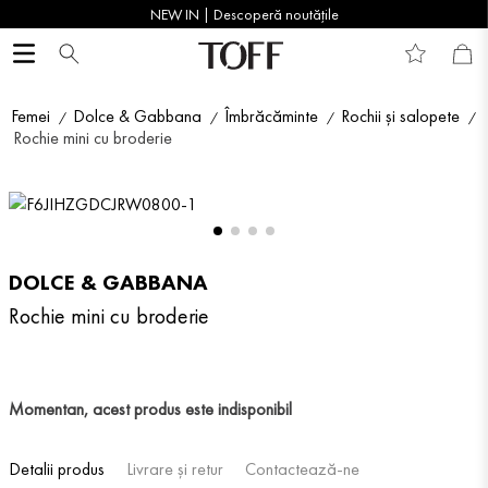
NEW IN | Descoperă noutățile
Femei
Dolce & Gabbana
Îmbrăcăminte
Rochii și salopete
Rochie mini cu broderie
DOLCE & GABBANA
Rochie mini cu broderie
Momentan, acest produs este indisponibil
Detalii produs
Livrare și retur
Contactează-ne