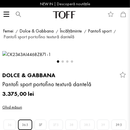
NEW IN | Descoperă noutățile
Femei
Dolce & Gabbana
Încălțăminte
Pantofi sport
Pantofi sport portofino textură dantelă
DOLCE & GABBANA
Pantofi sport portofino textură dantelă
3
.
375
,
00
lei
Ghid măsuri
36
36.5
37
37.5
38
38.5
39
39.5