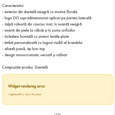
Caracteristici:
- exterior din dantelă neagră cu motive florale
- logo DG supradimensionat aplicat pe partea laterală
- talpă robustă din cauciuc mat, în nuanță neagră
- inserții din piele la călcâi și în zona orificiilor
- închidere frontală cu șireturi textile plate
- limbă personalizată cu logoul vizibil al brandului
- siluetă joasă, tip low-top
- design monocromatic versatil și rafinat
Compoziție produs: Dantelă
Widget rendering error
r.replaceAll is not a function