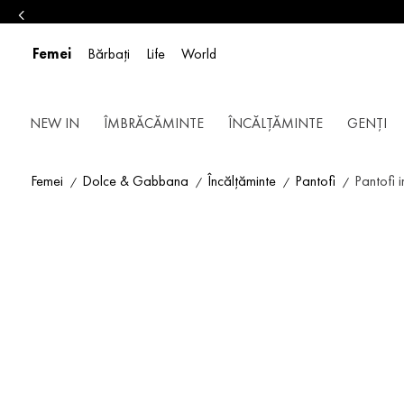
Femei
Bărbați
Life
World
NEW IN
ÎMBRĂCĂMINTE
ÎNCĂLȚĂMINTE
GENȚI
Femei
Dolce & Gabbana
Încălțăminte
Pantofi
Pantofi i