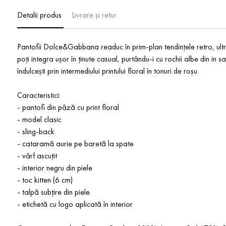
Detalii produs
Livrare și retur
Pantofii Dolce&Gabbana readuc în prim-plan tendințele retro, ultra s
poți integra ușor în ținute casual, purtându-i cu rochii albe din in s
îndulcești prin intermediului printului floral în tonuri de roșu.
Caracteristici:
- pantofi din pâză cu print floral
- model clasic
- sling-back
- cataramă aurie pe baretă la spate
- vârf ascuțit
- interior negru din piele
- toc kitten (6 cm)
- talpă subțire din piele
- etichetă cu logo aplicată în interior