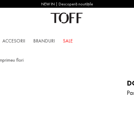
NEW IN | Descoperă noutățile
ACCESORII
BRANDURI
SALE
mprimeu flori
D
Pan