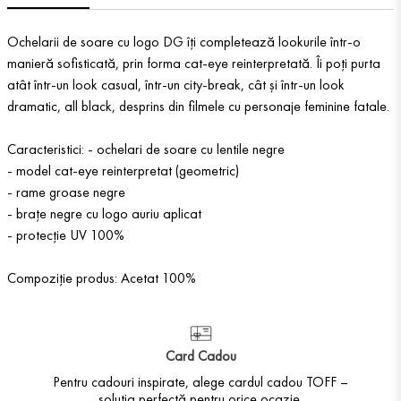
Ochelarii de soare cu logo DG îți completează lookurile într-o
manieră sofisticată, prin forma cat-eye reinterpretată. Îi poți purta
atât într-un look casual, într-un city-break, cât și într-un look
dramatic, all black, desprins din filmele cu personaje feminine fatale.
Caracteristici: - ochelari de soare cu lentile negre
- model cat-eye reinterpretat (geometric)
- rame groase negre
- brațe negre cu logo auriu aplicat
- protecție UV 100%
Compoziție produs: Acetat 100%
Card Cadou
Pentru cadouri inspirate, alege cardul cadou TOFF –
soluția perfectă pentru orice ocazie.