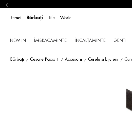
Femei
Bărbați
Life
World
NEW IN
ÎMBRĂCĂMINTE
ÎNCĂLȚĂMINTE
GENȚI
Bărbați
Cesare Paciotti
Accesorii
Curele și bijuterii
Cure