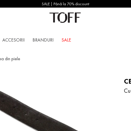
SALE | Până la 70% discount
ACCESORII
BRANDURI
SALE
a din piele
C
Cu