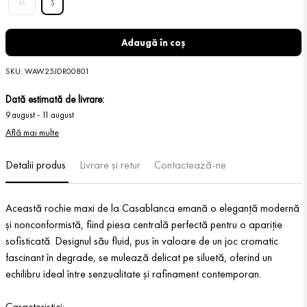
M
S
Adaugă în coș
SKU
:
WAW25JDR00801
Dată estimată de livrare:
9 august
-
11 august
Află mai multe
Detalii produs
Livrare și retur
Contactează-ne
Această rochie maxi de la Casablanca emană o eleganță modernă
și nonconformistă, fiind piesa centrală perfectă pentru o apariție
sofisticată. Designul său fluid, pus în valoare de un joc cromatic
fascinant în degrade, se mulează delicat pe siluetă, oferind un
echilibru ideal între senzualitate și rafinament contemporan.
Caracteristici: