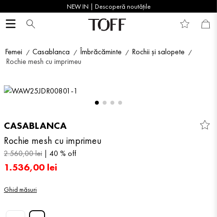
NEW IN | Descoperă noutățile
Femei
Casablanca
Îmbrăcăminte
Rochii și salopete
Rochie mesh cu imprimeu
CASABLANCA
Rochie mesh cu imprimeu
2
.
560
,
00
lei
40 %
off
1
.
536
,
00
lei
Ghid măsuri