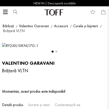
NEW IN | Descoperă noutățile
Bărbați
Valentino Garavani
Accesorii
Curele și bijuterii
Brățară VLTN
VALENTINO GARAVANI
Brățară VLTN
Momentan, acest produs este indisponibil
Detalii produs
Livrare și retur
Contactează-ne