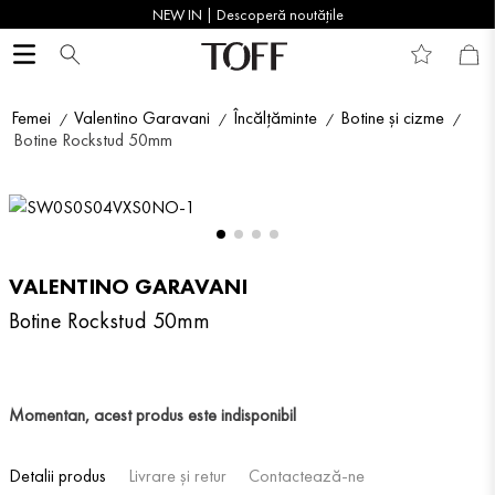
NEW IN | Descoperă noutățile
Femei
Valentino Garavani
Încălțăminte
Botine și cizme
Botine Rockstud 50mm
VALENTINO GARAVANI
Botine Rockstud 50mm
Momentan, acest produs este indisponibil
Detalii produs
Livrare și retur
Contactează-ne