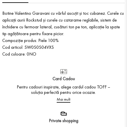
Botine Valentino Garavani cu vârful ascuțit și toc cubanez. Curele cu
aplicații aurii Rockstud și curele cu catarame reglabile, sistem de
închidere cu fermoar lateral, cusături ton pe ton, aplicație la spate
tip agățătoare pentru fixare picior.
Compoziție produs: Piele 100%
Cod articol: SW0S0S04VXS
Cod culoare: 0NO
Card Cadou
Pentru cadouri inspirate, alege cardul cadou TOFF –
soluția perfectă pentru orice ocazie.
Mai mult
Private shopping