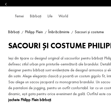
Femei
Bărbați
Life
World
Bărbați
Philipp Plein
Îmbrăcăminte
Sacouri și costume
SACOURI ȘI COSTUME PHILIP
Ieși din tipare cu designul original al sacourilor pentru bărbați Phi
definesc stilul urban prin printurile-semnătură ale brandului. Detali
designer pentru bărbați sunt evidențiate de designul armonios și e
din satin. Alege eleganța clasică și poartă un costum gigolo fit, î
Sau alege un sacou jacquard cu monograma brandului. Un sacou c
de pantaloni de jogging, pentru un outfit confortabil. Iar cu un cos
dinamic, ești gata pentru orice eveniment de gală. Outfitul este 
jachete Philipp Plein bărbați
.