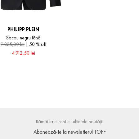
PHILIPP PLEIN
Sacou negru lână
9
.
825
,
00
lei
50 %
off
4
.
912
,
50
lei
48
50
52
54
58
Rămâi la curent cu ultimele noutăți!
Abonează-te la newsletterul TOFF