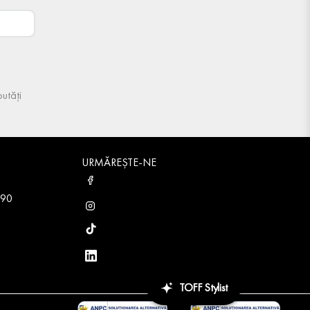
utăți
URMĂREȘTE-NE
 90
TOFF Stylist