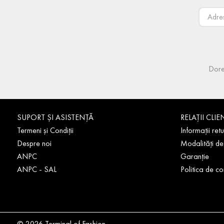
Dore
SUPORT ȘI ASISTENȚĂ
RELAȚII CLIE
Termeni și Condiții
Informații retu
Despre noi
Modalități de
ANPC
Garanție
ANPC - SAL
Politica de co
© 2026 Terminal of Fashion