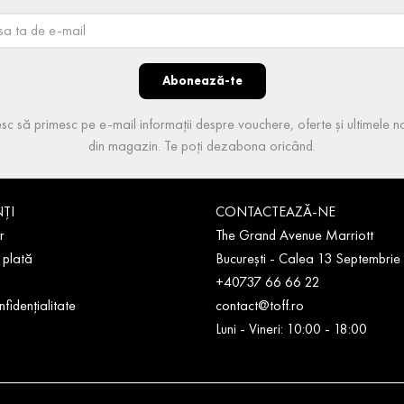
Abonează-te
sc să primesc pe e-mail informații despre vouchere, oferte și ultimele no
din magazin. Te poți dezabona oricând.
NȚI
CONTACTEAZĂ-NE
r
The Grand Avenue Marriott
 plată
București - Calea 13 Septembrie
+40737 66 66 22
nfidențialitate
contact@toff.ro
Luni - Vineri: 10:00 - 18:00