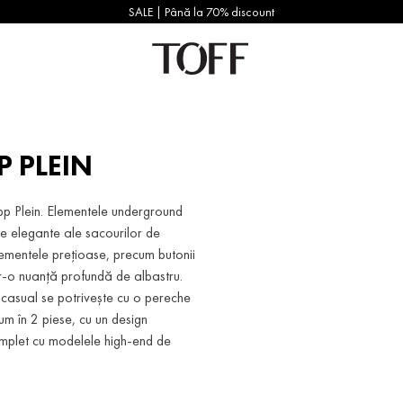
SALE | Până la 70% discount
P PLEIN
lipp Plein. Elementele underground
ile elegante ale sacourilor de
lementele prețioase, precum butonii
ntr-o nuanță profundă de albastru.
asual se potrivește cu o pereche
tum în 2 piese, cu un design
complet cu modelele high-end de