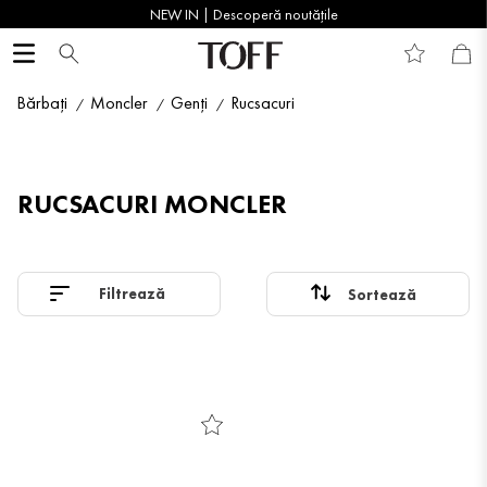
NEW IN | Descoperă noutățile
Bărbați
Moncler
Genți
Rucsacuri
RUCSACURI MONCLER
Filtrează