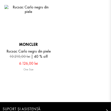
MONCLER
Rucsac Carlo negru din piele
10
.
210
,
00
lei
40 %
off
6
.
126
,
00
lei
One Size
SUPORT ȘI ASISTENȚĂ