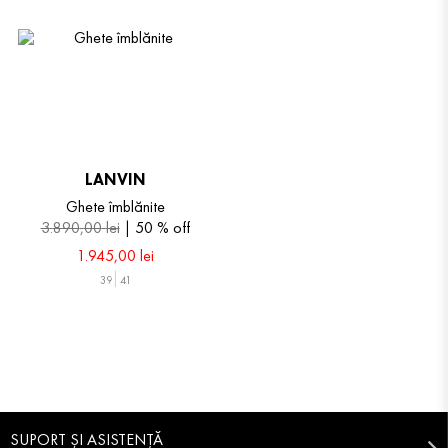
LANVIN
Ghete îmblănite
3
.
890
,
00
lei
50 %
off
1
.
945
,
00
lei
39
41
SUPORT ȘI ASISTENȚĂ