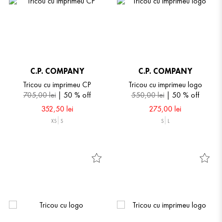
C.P. COMPANY
C.P. COMPANY
Tricou cu imprimeu CP
Tricou cu imprimeu logo
705
,
00
lei
50 %
off
550
,
00
lei
50 %
off
352
,
50
lei
275
,
00
lei
XS
S
S
L