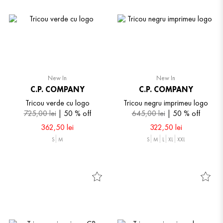
New In
New In
C.P. COMPANY
C.P. COMPANY
Tricou verde cu logo
Tricou negru imprimeu logo
725
,
00
lei
50 %
off
645
,
00
lei
50 %
off
362
,
50
lei
322
,
50
lei
S
M
S
M
L
XL
XXL