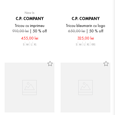
New In
C.P. COMPANY
C.P. COMPANY
Tricou cu imprimeu
Tricou bleumarin cu logo
910
,
00
lei
50 %
off
650
,
00
lei
50 %
off
455
,
00
lei
325
,
00
lei
S
M
L
XL
S
M
L
XL
XXL