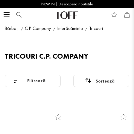
NEW IN | Descoperă noutățile
Bărbați
C.P. Company
Îmbrăcăminte
Tricouri
TRICOURI C.P. COMPANY
Filtrează