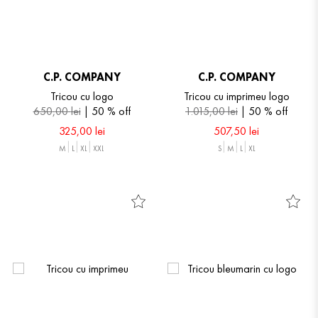
C.P. COMPANY
C.P. COMPANY
Tricou cu logo
Tricou cu imprimeu logo
650
,
00
lei
50 %
off
1
.
015
,
00
lei
50 %
off
325
,
00
lei
507
,
50
lei
M
L
XL
XXL
S
M
L
XL