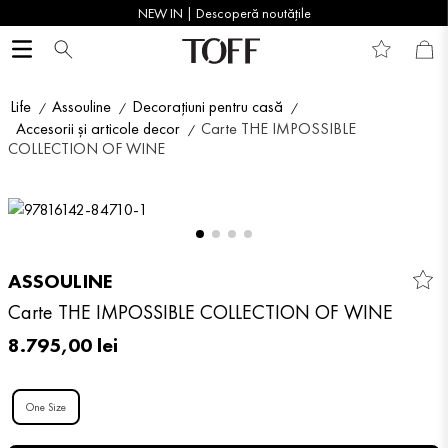
NEW IN | Descoperă noutățile
Life
Assouline
Decorațiuni pentru casă
Accesorii și articole decor
Carte THE IMPOSSIBLE
COLLECTION OF WINE
ASSOULINE
Carte THE IMPOSSIBLE COLLECTION OF WINE
8
.
795
,
00
lei
One Size