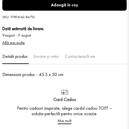
Adaugă în coș
SKU
:
97816142-84710
Dată estimată de livrare:
9 august
-
11 august
Află mai multe
Detalii produs
Livrare și retur
Contactează-ne
Dimensiuni produs - 45.5 x 50 cm
Card Cadou
Pentru cadouri inspirate, alege cardul cadou TOFF –
soluția perfectă pentru orice ocazie.
Mai mult