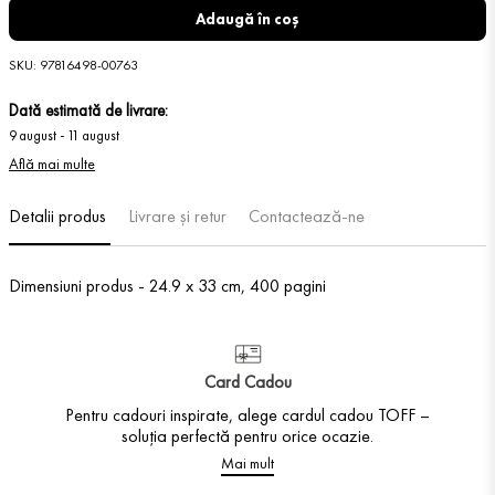
Adaugă în coș
SKU
:
97816498-00763
Dată estimată de livrare:
9 august
-
11 august
Află mai multe
Detalii produs
Livrare și retur
Contactează-ne
Dimensiuni produs - 24.9 x 33 cm, 400 pagini
Card Cadou
Pentru cadouri inspirate, alege cardul cadou TOFF –
soluția perfectă pentru orice ocazie.
Mai mult