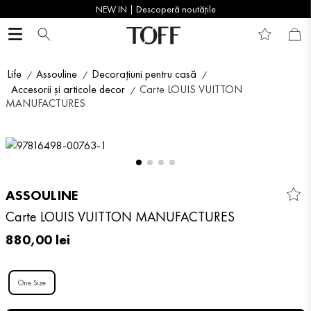
NEW IN | Descoperă noutățile
Life
Assouline
Decorațiuni pentru casă
Accesorii și articole decor
Carte LOUIS VUITTON
MANUFACTURES
ASSOULINE
Carte LOUIS VUITTON MANUFACTURES
880
,
00
lei
One Size