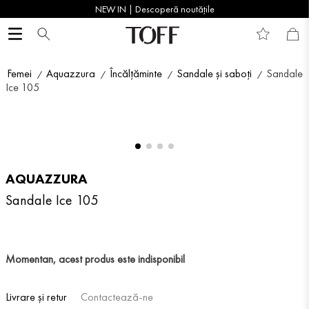
NEW IN | Descoperă noutățile
Femei
Aquazzura
Încălțăminte
Sandale și saboți
Sandale
Ice 105
AQUAZZURA
Sandale Ice 105
Momentan, acest produs este indisponibil
Livrare și retur
Contactează-ne