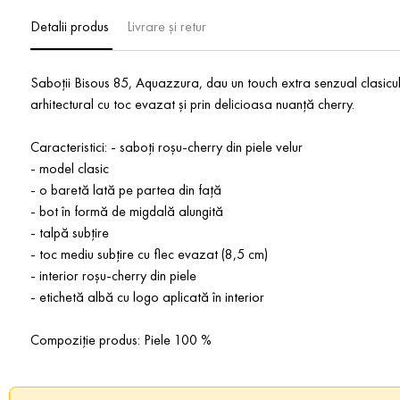
Detalii produs
Livrare și retur
Saboții Bisous 85, Aquazzura, dau un touch extra senzual clasicului
arhitectural cu toc evazat și prin delicioasa nuanță cherry.
Caracteristici: - saboți roșu-cherry din piele velur
- model clasic
- o baretă lată pe partea din față
- bot în formă de migdală alungită
- talpă subțire
- toc mediu subțire cu flec evazat (8,5 cm)
- interior roșu-cherry din piele
- etichetă albă cu logo aplicată în interior
Compoziție produs: Piele 100 %