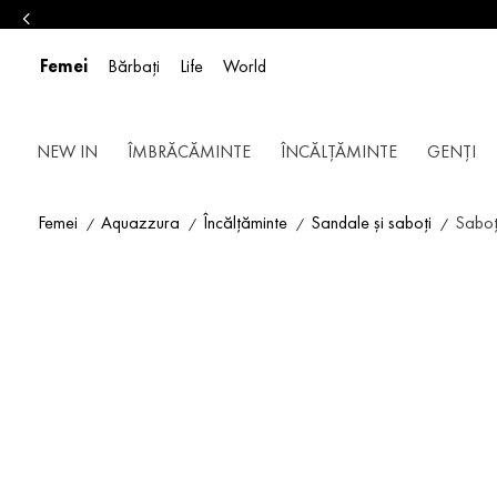
Femei
Bărbați
Life
World
NEW IN
ÎMBRĂCĂMINTE
ÎNCĂLȚĂMINTE
GENȚI
Femei
Aquazzura
Încălțăminte
Sandale și saboți
Saboț