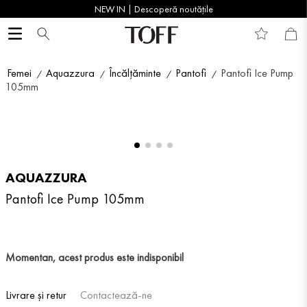
NEW IN | Descoperă noutățile
Femei
Aquazzura
Încălțăminte
Pantofi
Pantofi Ice Pump
105mm
AQUAZZURA
Pantofi Ice Pump 105mm
Momentan, acest produs este indisponibil
Livrare și retur
Contactează-ne