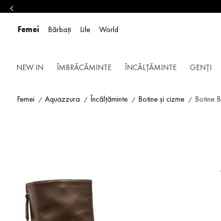
Femei
Bărbați
Life
World
NEW IN
ÎMBRĂCĂMINTE
ÎNCĂLȚĂMINTE
GENȚI
Femei
Aquazzura
Încălțăminte
Botine și cizme
Botine 