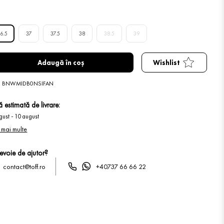
6.5
37
37.5
38
38.5
39
Adaugă în coș
Wishlist
:
BNWMIDB0NSIFAN
 estimată de livrare:
gust
-
10 august
 mai multe
nevoie de ajutor?
contact@toff.ro
+40737 66 66 22