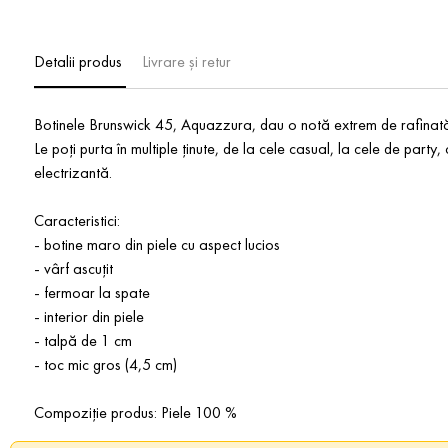
Detalii produs
Livrare și retur
Botinele Brunswick 45, Aquazzura, dau o notă extrem de rafinată cl
Le poți purta în multiple ținute, de la cele casual, la cele de party
electrizantă.
Caracteristici:
- botine maro din piele cu aspect lucios
- vârf ascuțit
- fermoar la spate
- interior din piele
- talpă de 1 cm
- toc mic gros (4,5 cm)
Compoziție produs: Piele 100 %