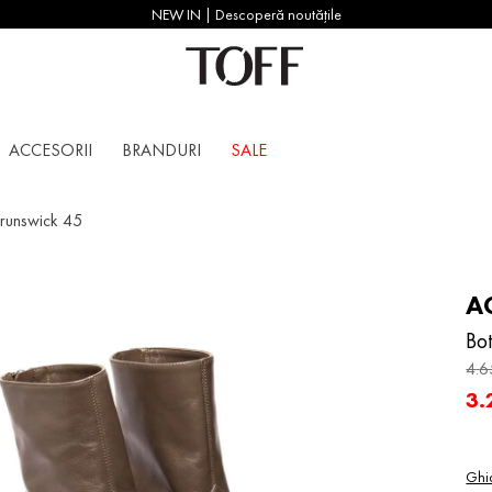
NEW IN | Descoperă noutățile
ACCESORII
BRANDURI
SALE
Brunswick 45
A
Bo
4
.
6
3
.
Ghi