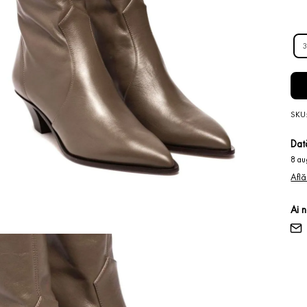
3
SKU
Dată
8 au
Află
Ai 