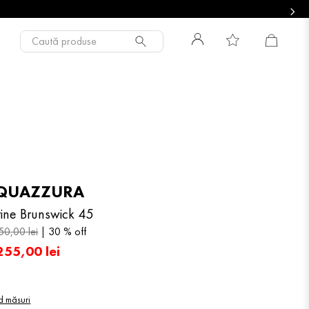
Caută produse
QUAZZURA
tine Brunswick 45
50
,
00
lei
30 %
off
255
,
00
lei
d măsuri