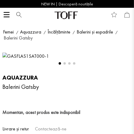
NEW IN | Descoperă noutățile
Femei
Aquazzura
Încălțăminte
Balerini și espadrile
Balerini Gatsby
AQUAZZURA
Balerini Gatsby
Momentan, acest produs este indisponibil
Livrare și retur
Contactează-ne