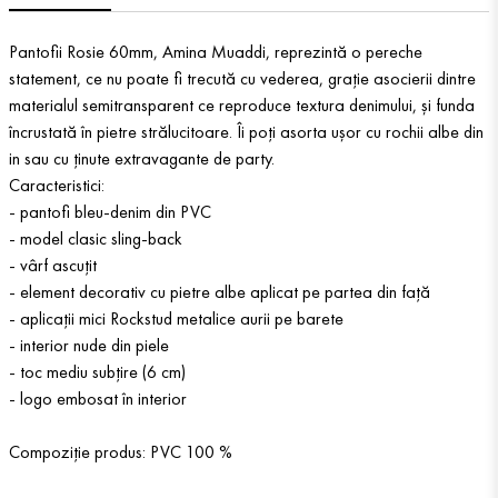
Pantofii Rosie 60mm, Amina Muaddi, reprezintă o pereche
statement, ce nu poate fi trecută cu vederea, grație asocierii dintre
materialul semitransparent ce reproduce textura denimului, și funda
încrustată în pietre strălucitoare. Îi poți asorta ușor cu rochii albe din
in sau cu ținute extravagante de party.
Caracteristici:
- pantofi bleu-denim din PVC
- model clasic sling-back
- vârf ascuțit
- element decorativ cu pietre albe aplicat pe partea din față
- aplicații mici Rockstud metalice aurii pe barete
- interior nude din piele
- toc mediu subțire (6 cm)
- logo embosat în interior
Compoziție produs: PVC 100 %