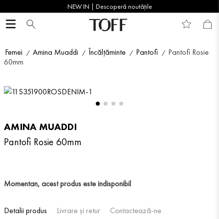
NEW IN | Descoperă noutățile
Femei
Amina Muaddi
Încălțăminte
Pantofi
Pantofi Rosie
60mm
AMINA MUADDI
Pantofi Rosie 60mm
Momentan, acest produs este indisponibil
Detalii produs
Livrare și retur
Contactează-ne