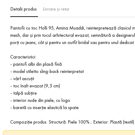
Detalii produs
Livrare și retur
Pantofii cu toc Holli 95, Amina Muaddi, reinterpretează clasicul mo
mesh, dar și prin tocul arhitectural evazat, semnătură a designerului
porți cu jeans, cât și pentru un outfit bridal sau pentru unul dedica
Caracteristici:
- pantofi albi din plasă fină
- model stiletto sling-back reinterpretat
- vârf ascuțit
- toc înalt evazat (9,5 cm)
- talpă subțire
- interior nude din piele, cu logo
- baretă cu inserție elastică la spate
Compoziție produs: Structură: Piele 100% ; Exterior: Plastă (textil)