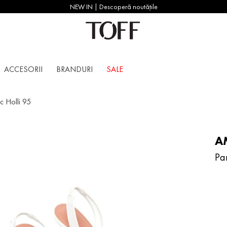
NEW IN | Descoperă noutățile
ACCESORII
BRANDURI
SALE
c Holli 95
A
Pan