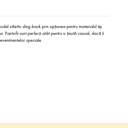
del stiletto sling-back prin opțiunea pentru materialul tip
. Pantofii sunt perfecți atât pentru o ținută casual, dacă îi
t evenimentelor speciale.