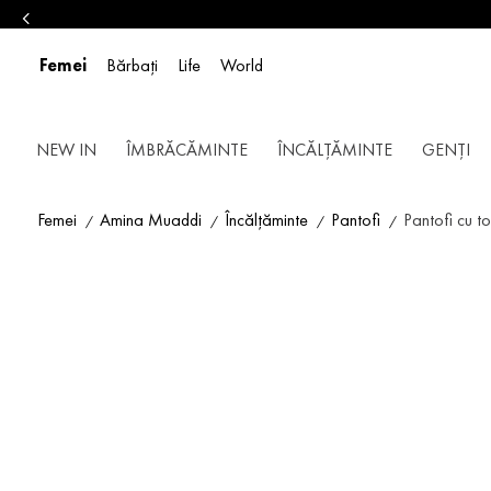
Femei
Bărbați
Life
World
NEW IN
ÎMBRĂCĂMINTE
ÎNCĂLȚĂMINTE
GENȚI
Femei
Amina Muaddi
Încălțăminte
Pantofi
Pantofi cu to