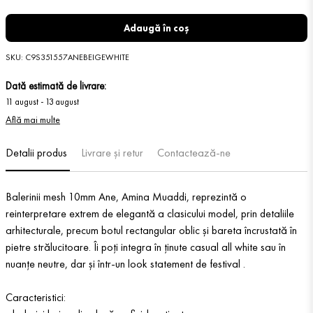
Adaugă în coș
SKU
:
C9S351557ANEBEIGEWHITE
Dată estimată de livrare:
11 august
-
13 august
Află mai multe
Detalii produs
Livrare și retur
Contactează-ne
Balerinii mesh 10mm Ane, Amina Muaddi, reprezintă o
reinterpretare extrem de elegantă a clasicului model, prin detaliile
arhitecturale, precum botul rectangular oblic și bareta încrustată în
pietre strălucitoare. Îi poți integra în ținute casual all white sau în
nuanțe neutre, dar și într-un look statement de festival .
Caracteristici: