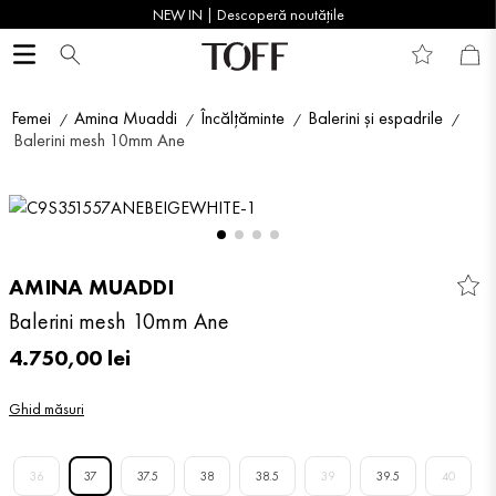
NEW IN | Descoperă noutățile
Femei
Amina Muaddi
Încălțăminte
Balerini și espadrile
Balerini mesh 10mm Ane
AMINA MUADDI
Balerini mesh 10mm Ane
4
.
750
,
00
lei
Ghid măsuri
36
37
37.5
38
38.5
39
39.5
40