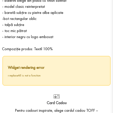
- balerini beige din plasă cu finish satinat
- model clasic reinterpretat
- baretă subțire cu pietre albe aplicate
-bot rectangular oblic
- talpă subțire
- toc mic pătrat
- interior negru cu logo embosat
Compoziție produs: Textil 100%
Widget rendering error
r.replaceAll is not a function
Card Cadou
Pentru cadouri inspirate, alege cardul cadou TOFF –