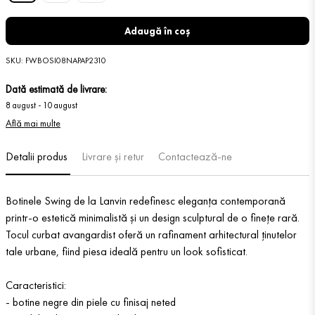
Adaugă în coș
SKU
:
FWBOSI08NAPAP2310
Dată estimată de livrare:
8 august
-
10 august
Află mai multe
Detalii produs
Livrare și retur
Contactează-ne
Botinele Swing de la Lanvin redefinesc eleganța contemporană
printr-o estetică minimalistă și un design sculptural de o finețe rară.
Tocul curbat avangardist oferă un rafinament arhitectural ținutelor
tale urbane, fiind piesa ideală pentru un look sofisticat.
Caracteristici:
- botine negre din piele cu finisaj neted