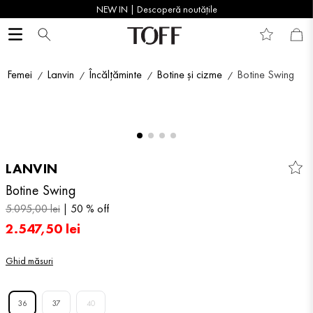
NEW IN | Descoperă noutățile
Femei
Lanvin
Încălțăminte
Botine și cizme
Botine Swing
LANVIN
Botine Swing
5
.
095
,
00
lei
50 %
off
2
.
547
,
50
lei
Ghid măsuri
36
37
40