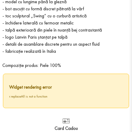
- model cu lungime până la gleznă
- bot ascuțit cu formă discret pătrată la vârf
- toc sculptural „Swing” cu o curbură artistică
- închidere laterală cu fermoar metalic
- talpă exterioară din piele în nuanță bej contrastantă
- logo Lanvin Paris ștanțat pe talpă
- detalii de asamblare discrete pentru un aspect fluid
- fabricație realizată în Italia
Compoziție produs: Piele 100%
Widget rendering error
r.replaceAll is not a function
Card Cadou