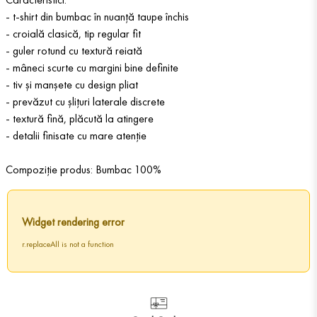
- t-shirt din bumbac în nuanță taupe închis
- croială clasică, tip regular fit
- guler rotund cu textură reiată
- mâneci scurte cu margini bine definite
- tiv și manșete cu design pliat
- prevăzut cu șlițuri laterale discrete
- textură fină, plăcută la atingere
- detalii finisate cu mare atenție
Compoziție produs: Bumbac 100%
Widget rendering error
r.replaceAll is not a function