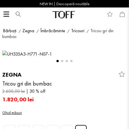
NEW IN | Descoperă noutățile
Bărbați
Zegna
Îmbrăcăminte
Tricouri
Tricou gri din
bumbac
ZEGNA
Tricou gri din bumbac
2
.
600
,
00
lei
30 %
off
1
.
820
,
00
lei
Ghid măsuri