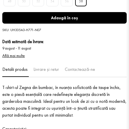
48
50
52
54
56
58
Adaugă în coș
SKU
:
UH335A3-H771-N07
Dată estimată de livrare:
9 august
-
11 august
Află mai multe
Detalii produs
Livrare și retur
Contactează-ne
T-shirt-ul Zegna din bumbac, în nuanța sofisticată de taupe închis,
este o piesă esențială care redefinește eleganța discretă în
garderoba masculină. Ideal pentru un look de zi cu o notă modernă,
acesta poate fi integrat cu ușurință într-o ținută stratificată sau
purtat individual pentru un stil minimalist.
Caracteristici: