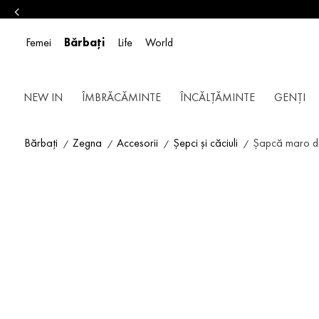
Femei
Bărbați
Life
World
NEW IN
ÎMBRĂCĂMINTE
ÎNCĂLȚĂMINTE
GENȚI
Bărbați
Zegna
Accesorii
Șepci și căciuli
Șapcă maro di