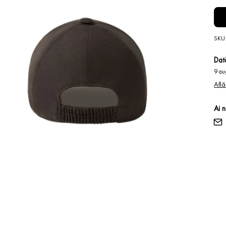
SKU
Dată
9 au
Află
Ai 