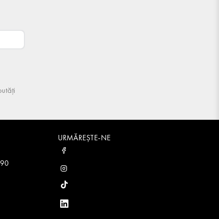
utăți
URMĂREȘTE-NE
 90