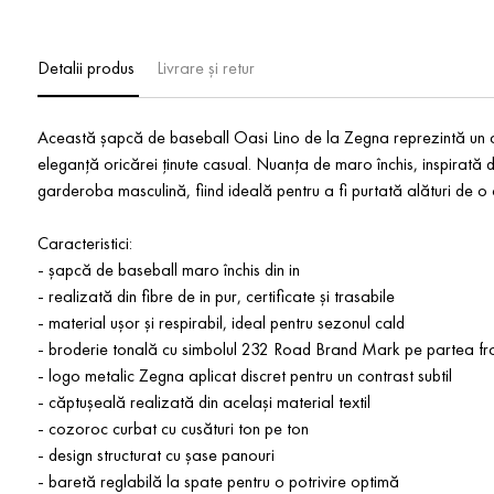
Detalii produs
Livrare și retur
Această șapcă de baseball Oasi Lino de la Zegna reprezintă un ac
eleganță oricărei ținute casual. Nuanța de maro închis, inspirată d
garderoba masculină, fiind ideală pentru a fi purtată alături de o
Caracteristici:
- șapcă de baseball maro închis din in
- realizată din fibre de in pur, certificate și trasabile
- material ușor și respirabil, ideal pentru sezonul cald
- broderie tonală cu simbolul 232 Road Brand Mark pe partea fr
- logo metalic Zegna aplicat discret pentru un contrast subtil
- căptușeală realizată din același material textil
- cozoroc curbat cu cusături ton pe ton
- design structurat cu șase panouri
- baretă reglabilă la spate pentru o potrivire optimă