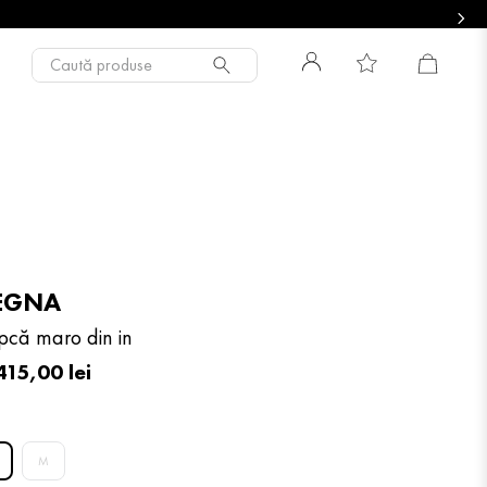
Caută produse
EGNA
pcă maro din in
415
,
00
lei
M