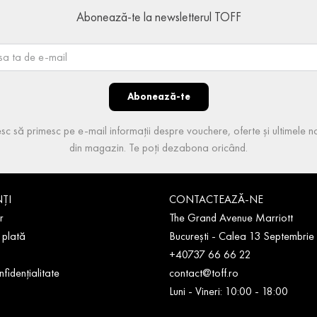
Abonează-te la newsletterul TOFF
Abonează-te
sc să primesc pe e-mail informații despre vouchere, oferte și ultimele no
din magazin. Te poți dezabona oricând.
NȚI
CONTACTEAZĂ-NE
r
The Grand Avenue Marriott
 plată
București - Calea 13 Septembrie
+40737 66 66 22
nfidențialitate
contact@toff.ro
Luni - Vineri: 10:00 - 18:00