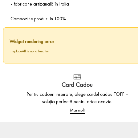
- fabricație artizanală în Italia
Compoziție produs: In 100%
Widget rendering error
r.replaceAll is not a function
Card Cadou
Pentru cadouri inspirate, alege cardul cadou TOFF –
soluția perfectă pentru orice ocazie.
Mai mult