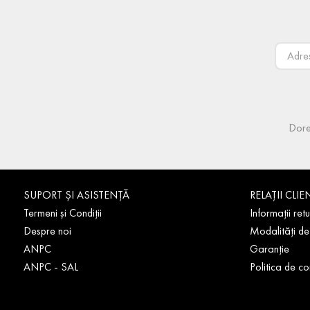
Dore
SUPORT ȘI ASISTENȚĂ
RELAȚII CLIE
Termeni și Condiții
Informații retu
Despre noi
Modalități de
ANPC
Garanție
ANPC - SAL
Politica de co