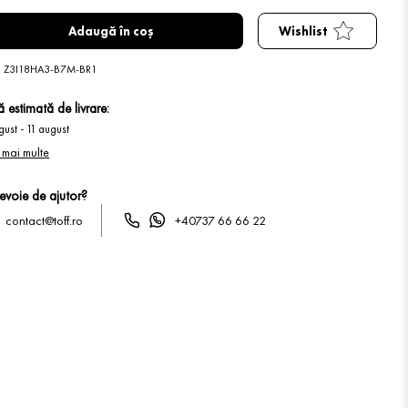
Adaugă în coș
Wishlist
:
Z3I18HA3-B7M-BR1
 estimată de livrare:
gust
-
11 august
 mai multe
nevoie de ajutor?
contact@toff.ro
+40737 66 66 22