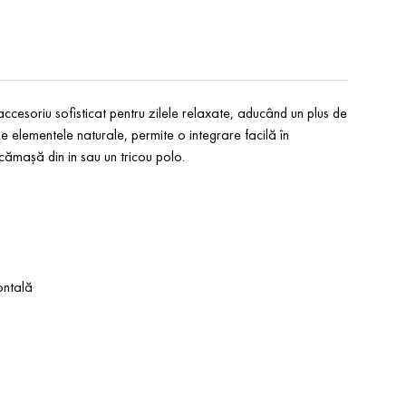
cesoriu sofisticat pentru zilele relaxate, aducând un plus de
e elementele naturale, permite o integrare facilă în
 cămașă din in sau un tricou polo.
ontală