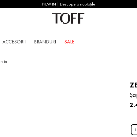
NEW IN | Descoperă noutățile
ACCESORII
BRANDURI
SALE
n in
Z
Șa
2
.
L