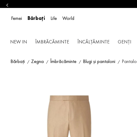
Femei
Bărbați
Life
World
NEW IN
ÎMBRĂCĂMINTE
ÎNCĂLȚĂMINTE
GENȚI
Bărbați
Zegna
Îmbrăcăminte
Blugi și pantaloni
Pantalon