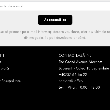
Abonează-te
sc să primesc pe e-mail informații despre vouchere, oferte și ultimele no
din magazin. Te poți dezabona oricând.
NȚI
CONTACTEAZĂ-NE
r
The Grand Avenue Marriott
 plată
București - Calea 13 Septembrie
+40737 66 66 22
nfidențialitate
contact@toff.ro
Luni - Vineri: 10:00 - 18:00