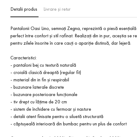
Detalii produs
Livrare și retur
Pantalonii Oasi Lino, semnați Zegna, reprezintă o piesă esențială
perfect între confort și stil rafinat. Realizați din in pur, aceștia se
pentru zilele însorite în care cauți o apariție distinsă, dar lejeră.
Caracteristici:
- pantaloni bej cu textură naturală
- croială clasică dreaptă (regular fit)
- material din in fin și respirabil
- buzunare laterale discrete
- buzunare posterioare funcționale
- tiv drept cu lățime de 20 cm
- sistem de închidere cu fermoar și nasture
- detalii atent finisate pentru o siluetă structurată
- căptușeală interioară din bumbac pentru un plus de confort