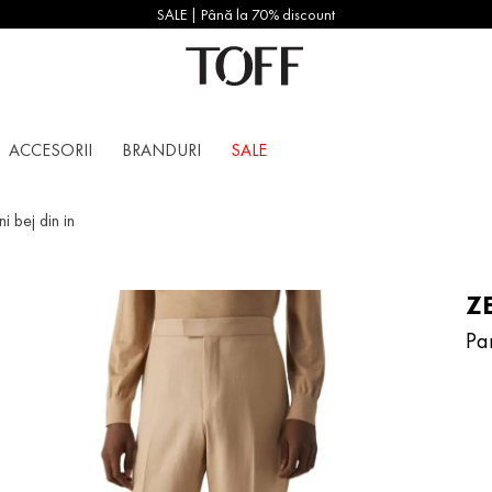
SALE | Până la 70% discount
ACCESORII
BRANDURI
SALE
i bej din in
Z
Pan