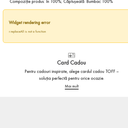
Compoziție produs: In 100%; Căptușeală: Bumbac 100%
Widget rendering error
r.replaceAll is not a function
Card Cadou
Pentru cadouri inspirate, alege cardul cadou TOFF –
soluția perfectă pentru orice ocazie.
Mai mult