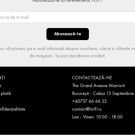
Abonează-te
sc să primesc pe e-mail informații despre vouchere, oferte și ultimele no
din magazin. Te poți dezabona oricând.
NȚI
CONTACTEAZĂ-NE
r
The Grand Avenue Marriott
 plată
București - Calea 13 Septembrie
+40737 66 66 22
nfidențialitate
contact@toff.ro
Luni - Vineri: 10:00 - 18:00