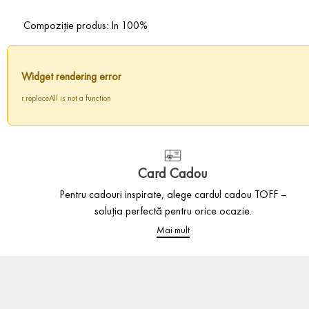
Compoziție produs: In 100%
Widget rendering error
r.replaceAll is not a function
Card Cadou
Pentru cadouri inspirate, alege cardul cadou TOFF –
soluția perfectă pentru orice ocazie.
Mai mult