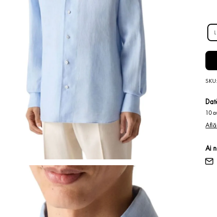
L
SKU
Dată
10 a
Află
Ai 