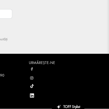
utăți
URMĂREȘTE-NE
 90
TOFF Stylist