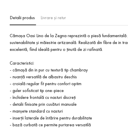
Detalii produs
Livrare și retur
Cămașa Oasi Lino de la Zegna reprezintă o piesă fundamentală p
sustenabilitate și măiestrie artizanală. Realizată din fibre de in tra
excelentă, fiind ideală pentru o ținută de zi rafinată.
Caracteristici:
- cămașă din in pur cu textură tip chambray
- nuanță versatilă de albastru deschis
- croială regular fit pentru confort optim
- guler sofisticat tip one-piece
- închidere frontală cu nasturi discreți
- detalii finisate prin cusături manuale
- manșete standard cu nasturi
- inserții laterale de întărire pentru durabilitate
- bază curbată ce permite purtarea versatilă