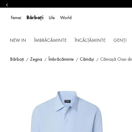
Femei
Bărbați
Life
World
NEW IN
ÎMBRĂCĂMINTE
ÎNCĂLȚĂMINTE
GENȚI
Bărbați
Zegna
Îmbrăcăminte
Cămăși
Cămașă Oasi din