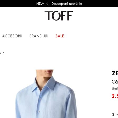
NEW IN | Descoperă noutățile
ACCESORII
BRANDURI
SALE
 in
Z
Că
3
.
6
2
.
Ghi