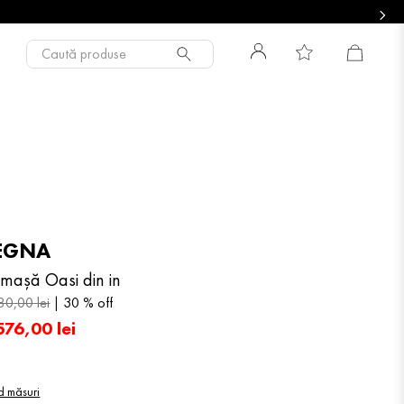
Caută produse
EGNA
mașă Oasi din in
80
,
00
lei
30 %
off
576
,
00
lei
d măsuri