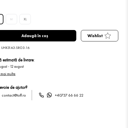
M
XL
Adaugă în coș
Wishlist
:
UHX31A3-SRO3-16
 estimată de livrare:
ugust
-
12 august
 mai multe
nevoie de ajutor?
contact@toff.ro
+40737 66 66 22