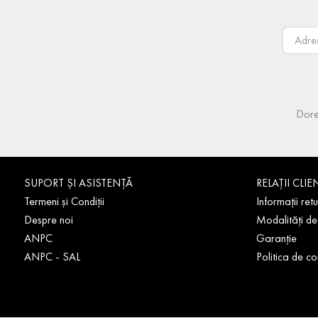
Dore
SUPORT ȘI ASISTENȚĂ
RELAȚII CLIE
Termeni și Condiții
Informații retu
Despre noi
Modalități de
ANPC
Garanție
ANPC - SAL
Politica de co