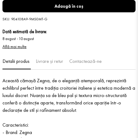
Adaugă în coș
SKU
:
904108A9-9MS0MT-G
Dată estimată de livrare:
8 august
-
10 august
Află mai multe
Detalii produs
Livrare și retur
Contactează-ne
Această cămașă Zegna, de o eleganță atemporală, reprezintă
echilibrul perfect între tradiția croitoriei italiene și estetica modernă a
luxului discret. Nuanța sa de bleu pal și textura micro-structurată
conferă o distincție aparte, transformând orice apariție într-o
declarație de stil și rafinament absolut.
Caracteristici:
- Brand: Zegna