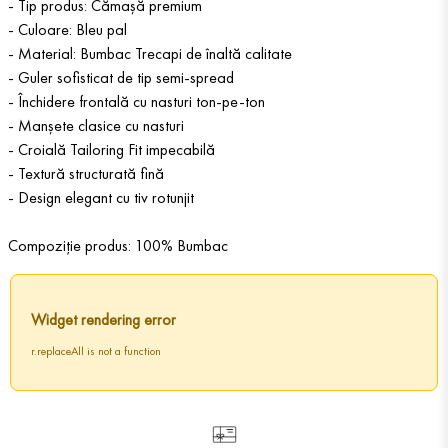
- Tip produs: Cămașă premium
- Culoare: Bleu pal
- Material: Bumbac Trecapi de înaltă calitate
- Guler sofisticat de tip semi-spread
- Închidere frontală cu nasturi ton-pe-ton
- Manșete clasice cu nasturi
- Croială Tailoring Fit impecabilă
- Textură structurată fină
- Design elegant cu tiv rotunjit
Compoziție produs: 100% Bumbac
Widget rendering error
r.replaceAll is not a function