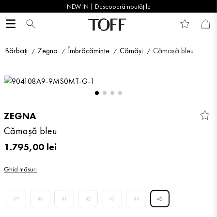
NEW IN | Descoperă noutățile
Bărbați
Zegna
Îmbrăcăminte
Cămăși
Cămașă bleu
ZEGNA
Cămașă bleu
1
.
795
,
00
lei
Ghid măsuri
39
40
41
42
43
44
45