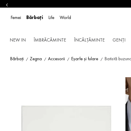
Femei
Bărbați
Life
World
NEW IN
ÎMBRĂCĂMINTE
ÎNCĂLȚĂMINTE
GENȚI
Bărbați
Zegna
Accesorii
Eșarfe și fulare
Batistă buzun