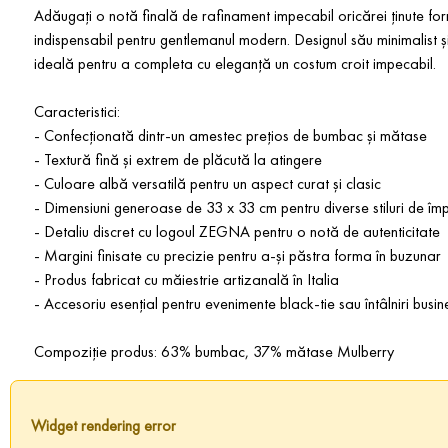
Adăugați o notă finală de rafinament impecabil oricărei ținute 
indispensabil pentru gentlemanul modern. Designul său minimalist și
ideală pentru a completa cu eleganță un costum croit impecabil.
Caracteristici:
- Confecționată dintr-un amestec prețios de bumbac și mătase
- Textură fină și extrem de plăcută la atingere
- Culoare albă versatilă pentru un aspect curat și clasic
- Dimensiuni generoase de 33 x 33 cm pentru diverse stiluri de împ
- Detaliu discret cu logoul ZEGNA pentru o notă de autenticitate
- Margini finisate cu precizie pentru a-și păstra forma în buzunar
- Produs fabricat cu măiestrie artizanală în Italia
- Accesoriu esențial pentru evenimente black-tie sau întâlniri busin
Compoziție produs: 63% bumbac, 37% mătase Mulberry
Widget rendering error