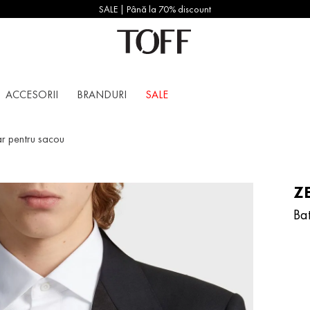
SALE | Până la 70% discount
ACCESORII
BRANDURI
SALE
ar pentru sacou
Z
Ba