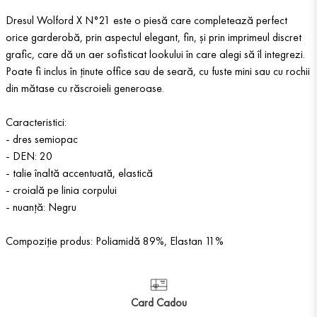
Dresul Wolford X N°21 este o piesă care completează perfect
orice garderobă, prin aspectul elegant, fin, și prin imprimeul discret
grafic, care dă un aer sofisticat lookului în care alegi să îl integrezi.
Poate fi inclus în ținute office sau de seară, cu fuste mini sau cu rochii
din mătase cu răscroieli generoase.
Caracteristici:
- dres semiopac
- DEN: 20
- talie înaltă accentuată, elastică
- croială pe linia corpului
- nuanță: Negru
Compoziție produs: Poliamidă 89%, Elastan 11%
Card Cadou