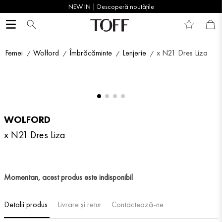
NEW IN | Descoperă noutățile
Femei
Wolford
Îmbrăcăminte
Lenjerie
x N21 Dres Liza
WOLFORD
x N21 Dres Liza
Momentan, acest produs este indisponibil
Detalii produs
Livrare și retur
Contactează-ne