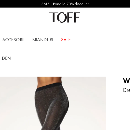
SALE | Până la 70% discount
ACCESORII
BRANDURI
SALE
60 DEN
W
Dr