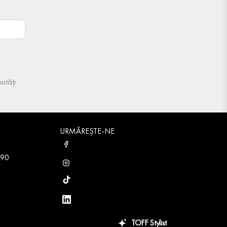
utăți
URMĂREȘTE-NE
 90
TOFF Stylist