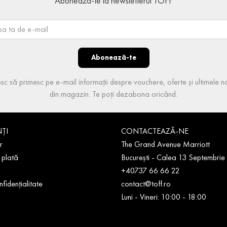
Abonează-te la newsletterul TOFF
Abonează-te
sc să primesc pe e-mail informații despre vouchere, oferte și ultimele no
din magazin. Te poți dezabona oricând.
NȚI
CONTACTEAZĂ-NE
r
The Grand Avenue Marriott
 plată
București - Calea 13 Septembrie
+40737 66 66 22
nfidențialitate
contact@toff.ro
Luni - Vineri: 10:00 - 18:00