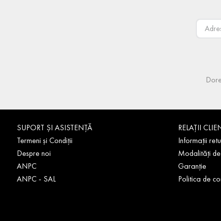
Dore
SUPORT ȘI ASISTENȚĂ
RELAȚII CLIE
Termeni și Condiții
Informații retu
Despre noi
Modalități de
ANPC
Garanție
ANPC - SAL
Politica de co