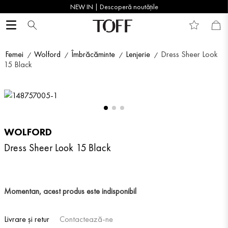
NEW IN | Descoperă noutățile
Femei
Wolford
Îmbrăcăminte
Lenjerie
Dress Sheer Look
15 Black
WOLFORD
Dress Sheer Look 15 Black
Momentan, acest produs este indisponibil
Livrare și retur
Contactează-ne