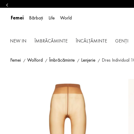
Femei
Bărbați
Life
World
NEW IN
ÎMBRĂCĂMINTE
ÎNCĂLȚĂMINTE
GENȚI
Femei
Wolford
Îmbrăcăminte
Lenjerie
Dres Individual 