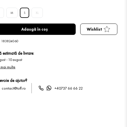
M
S
XL
Adaugă în coș
Wishlist
:
183824060
 estimată de livrare:
gust
-
10 august
 mai multe
nevoie de ajutor?
contact@toff.ro
+40737 66 66 22