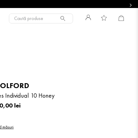
Caută produse
OLFORD
es Individual 10 Honey
0
,
00
lei
d măsuri