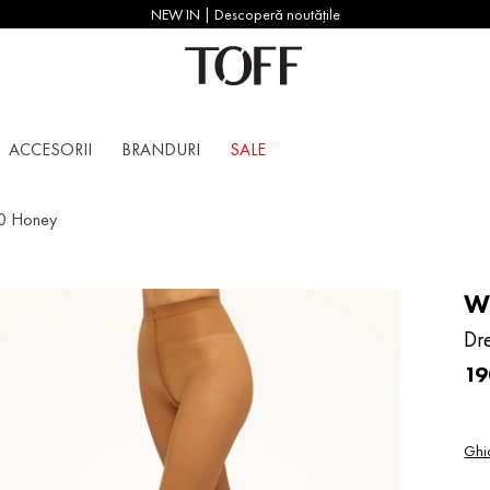
NEW IN | Descoperă noutățile
ACCESORII
BRANDURI
SALE
10 Honey
W
Dr
19
Ghi