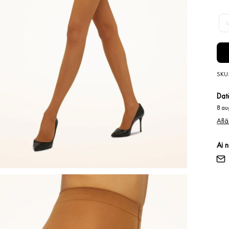
L
SKU
Dată
8 au
Află
Ai 