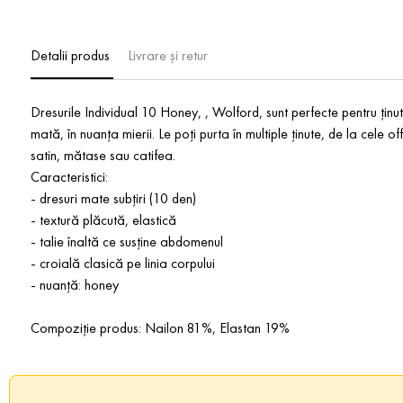
Detalii produs
Livrare și retur
Dresurile Individual 10 Honey, , Wolford, sunt perfecte pentru ținut
mată, în nuanța mierii. Le poți purta în multiple ținute, de la cele of
satin, mătase sau catifea.
Caracteristici:
- dresuri mate subțiri (10 den)
- textură plăcută, elastică
- talie înaltă ce susține abdomenul
- croială clasică pe linia corpului
- nuanță: honey
Compoziție produs: Nailon 81%, Elastan 19%