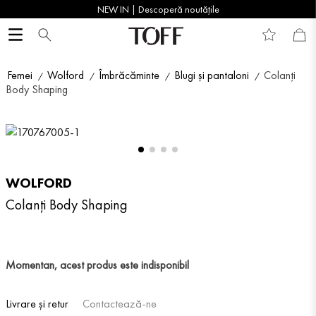
NEW IN | Descoperă noutățile
Femei
Wolford
Îmbrăcăminte
Blugi și pantaloni
Colanți
Body Shaping
WOLFORD
Colanți Body Shaping
Momentan, acest produs este indisponibil
Livrare și retur
Contactează-ne