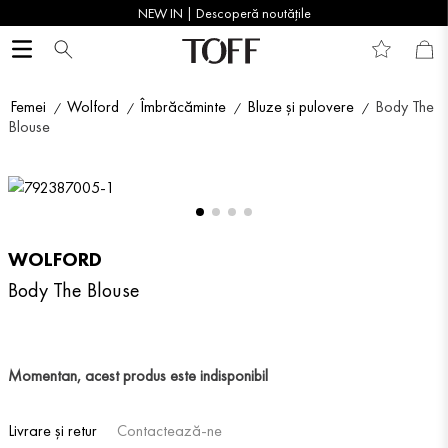
NEW IN | Descoperă noutățile
Femei
Wolford
Îmbrăcăminte
Bluze și pulovere
Body The
Blouse
WOLFORD
Body The Blouse
Momentan, acest produs este indisponibil
Livrare și retur
Contactează-ne