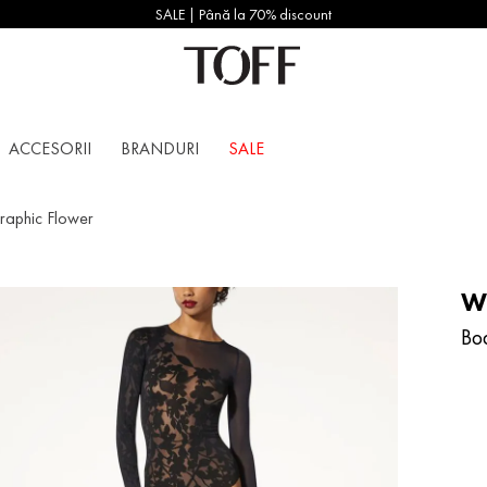
SALE | Până la 70% discount
ACCESORII
BRANDURI
SALE
raphic Flower
W
Bo