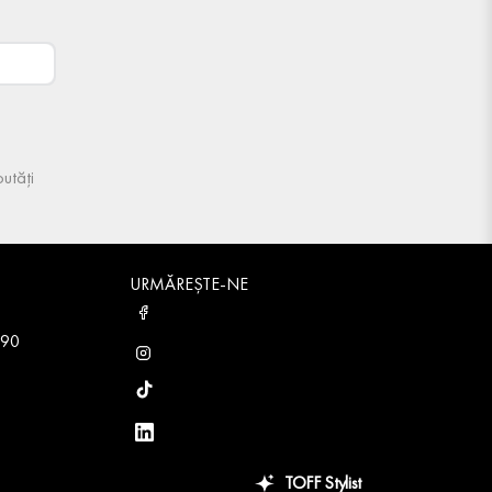
utăți
URMĂREȘTE-NE
 90
TOFF Stylist