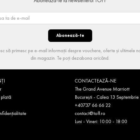
Abonează-te la newsletterul TOFF
Abonează-te
sc să primesc pe e-mail informații despre vouchere, oferte și ultimele no
din magazin. Te poți dezabona oricând.
NȚI
CONTACTEAZĂ-NE
r
The Grand Avenue Marriott
 plată
București - Calea 13 Septembrie
+40737 66 66 22
nfidențialitate
contact@toff.ro
Luni - Vineri: 10:00 - 18:00