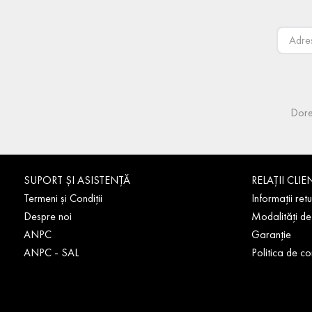
Dore
SUPORT ȘI ASISTENȚĂ
RELAȚII CLIE
Termeni și Condiții
Informații retu
Despre noi
Modalități de
ANPC
Garanție
ANPC - SAL
Politica de co