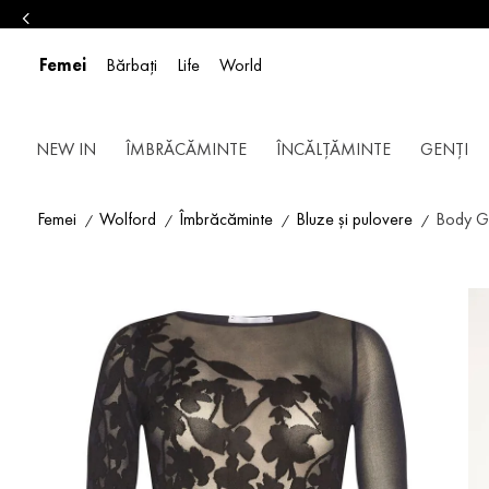
Femei
Bărbați
Life
World
NEW IN
ÎMBRĂCĂMINTE
ÎNCĂLȚĂMINTE
GENȚI
Femei
Wolford
Îmbrăcăminte
Bluze și pulovere
Body G