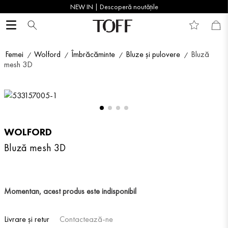
NEW IN | Descoperă noutățile
Femei
Wolford
Îmbrăcăminte
Bluze și pulovere
Bluză
mesh 3D
WOLFORD
Bluză mesh 3D
Momentan, acest produs este indisponibil
Livrare și retur
Contactează-ne