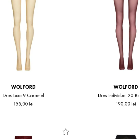
WOLFORD
WOLFORD
Dres Luxe 9 Caramel
Dres Individual 20 
155
,
00
lei
190
,
00
lei
S
M
L
S
M