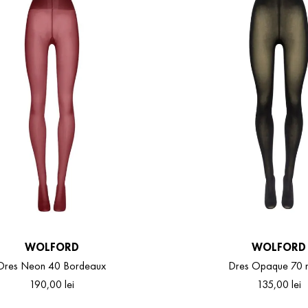
WOLFORD
WOLFORD
Dres Neon 40 Bordeaux
Dres Opaque 70 
190
,
00
lei
135
,
00
lei
S
M
S
M