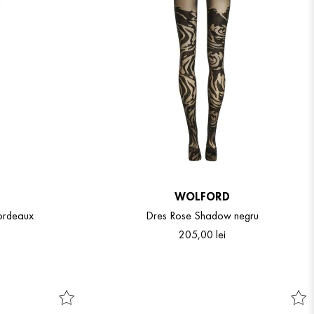
WOLFORD
Bordeaux
Dres Rose Shadow negru
205
,
00
lei
S
M