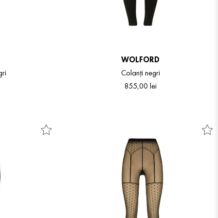
WOLFORD
gri
Colanți negri
855
,
00
lei
S