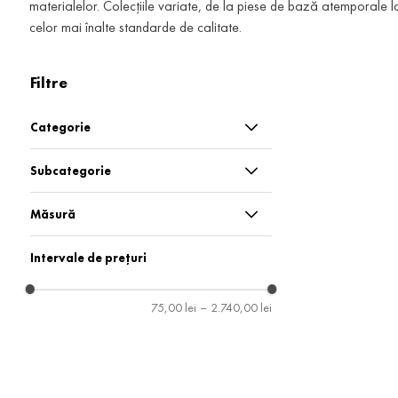
materialelor. Colecțiile variate, de la piese de bază atemporale l
celor mai înalte standarde de calitate.
Filtre
Categorie
Blugi și pantaloni
Subcategorie
Bluze și pulovere
Bluze
Măsură
Botine și cizme
Cizme
36
Intervale de prețuri
Lenjerie
Dresuri
38
75,00 lei
–
2.740,00 lei
Rochii și salopete
Lenjerie
40
Pantaloni
42