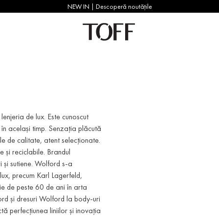
NEW IN | Descoperă noutățile
lenjeria de lux. Este cunoscut
în același timp. Senzația plăcută
le de calitate, atent selecționate.
 și reciclabile. Brandul
i și sutiene. Wolford s-a
 lux, precum Karl Lagerfeld,
 de peste 60 de ani în arta
ord și dresuri Wolford la body-uri
ă perfecțiunea liniilor și inovația