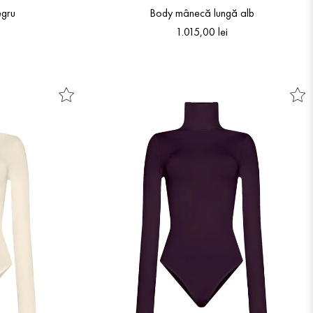
egru
Body mânecă lungă alb
1
.
015
,
00
lei
S
M