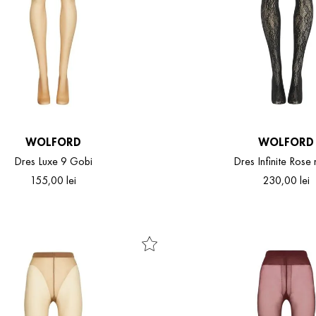
WOLFORD
WOLFORD
Dres Luxe 9 Gobi
Dres Infinite Rose
155
,
00
lei
230
,
00
lei
S
M
L
S
M