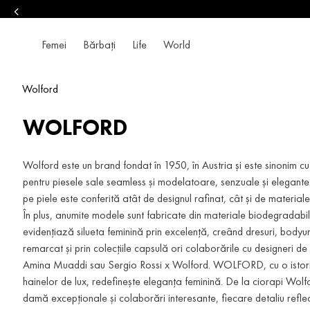
Femei
Bărbați
Life
World
Wolford
WOLFORD
Wolford este un brand fondat în 1950, în Austria și este sinonim cu 
pentru piesele sale seamless și modelatoare, senzuale și elegante 
pe piele este conferită atât de designul rafinat, cât și de materiale
În plus, anumite modele sunt fabricate din materiale biodegradabile
evidențiază silueta feminină prin excelență, creând dresuri, bodyur
remarcat și prin colecțiile capsulă ori colaborările cu designeri de
Amina Muaddi sau Sergio Rossi x Wolford. WOLFORD, cu o istorie
hainelor de lux, redefinește eleganța feminină. De la ciorapi Wolf
damă excepționale și colaborări interesante, fiecare detaliu reflect