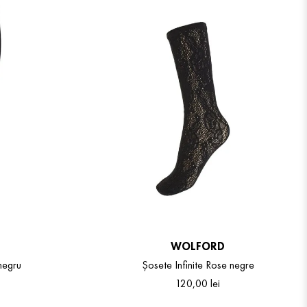
WOLFORD
negru
Șosete Infinite Rose negre
120
,
00
lei
One Size