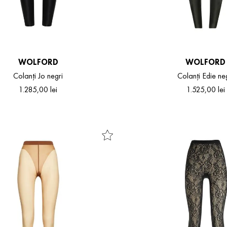
WOLFORD
WOLFORD
Colanți Jo negri
Colanți Edie ne
1
.
285
,
00
lei
1
.
525
,
00
lei
36
38
36
38
40