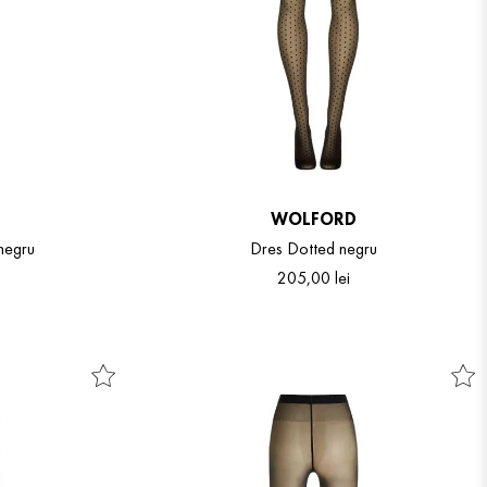
WOLFORD
 negru
Dres Dotted negru
205
,
00
lei
S
M