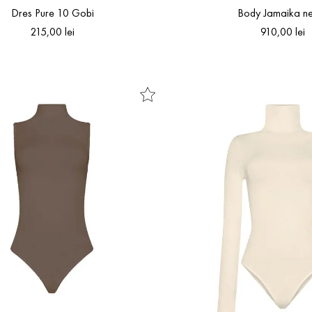
Dres Pure 10 Gobi
Body Jamaika n
215
,
00
lei
910
,
00
lei
S
M
L
S
M