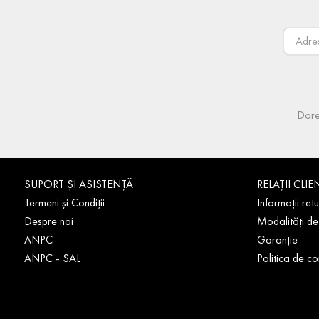
Dore
SUPORT ȘI ASISTENȚĂ
RELAȚII CLIE
Termeni și Condiții
Informații retu
Despre noi
Modalități de
ANPC
Garanție
ANPC - SAL
Politica de co