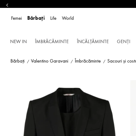
Femei
Bărbați
Life
World
NEW IN
ÎMBRĂCĂMINTE
ÎNCĂLȚĂMINTE
GENȚI
Bărbați
Valentino Garavani
Îmbrăcăminte
Sacouri și cos