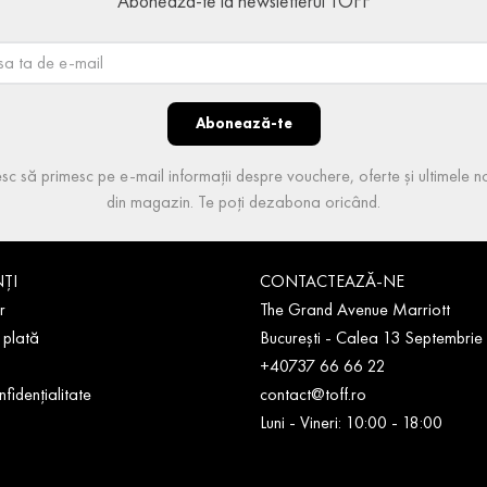
Abonează-te la newsletterul TOFF
Abonează-te
sc să primesc pe e-mail informații despre vouchere, oferte și ultimele no
din magazin. Te poți dezabona oricând.
NȚI
CONTACTEAZĂ-NE
r
The Grand Avenue Marriott
 plată
București - Calea 13 Septembrie
+40737 66 66 22
nfidențialitate
contact@toff.ro
Luni - Vineri: 10:00 - 18:00