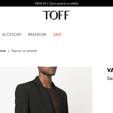
NEW IN | Descoperă noutățile
ACCESORII
BRANDURI
SALE
tume
Sacou cu inserții
V
Sac