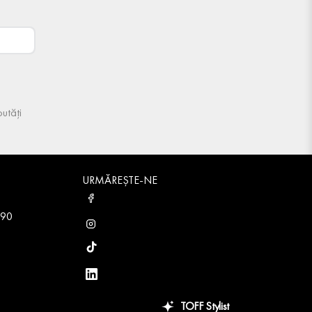
utăți
URMĂREȘTE-NE
 90
TOFF Stylist