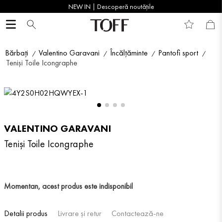
NEW IN | Descoperă noutățile
Bărbați
Valentino Garavani
Încălțăminte
Pantofi sport
Teniși Toile Icongraphe
VALENTINO GARAVANI
Teniși Toile Icongraphe
Momentan, acest produs este indisponibil
Detalii produs
Livrare și retur
Contactează-ne