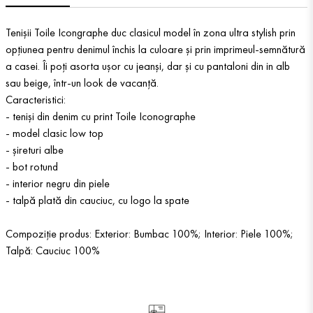
Tenișii Toile Icongraphe duc clasicul model în zona ultra stylish prin
opțiunea pentru denimul închis la culoare și prin imprimeul-semnătură
a casei. Îi poți asorta ușor cu jeanși, dar și cu pantaloni din in alb
sau beige, într-un look de vacanță.
Caracteristici:
- teniși din denim cu print Toile Iconographe
- model clasic low top
- șireturi albe
- bot rotund
- interior negru din piele
- talpă plată din cauciuc, cu logo la spate
Compoziție produs: Exterior: Bumbac 100%; Interior: Piele 100%;
Talpă: Cauciuc 100%