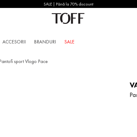
SALE | Până la 70% discount
ACCESORII
BRANDURI
SALE
Pantofi sport Vlogo Pace
V
Pa