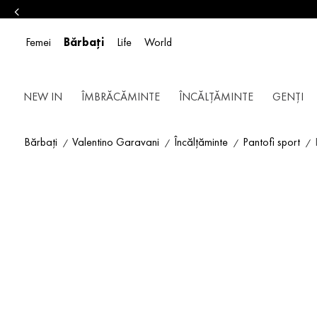
Femei
Bărbați
Life
World
NEW IN
ÎMBRĂCĂMINTE
ÎNCĂLȚĂMINTE
GENȚI
Bărbați
Valentino Garavani
Încălțăminte
Pantofi sport