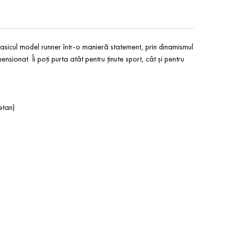
asicul model runner într-o manieră statement, prin dinamismul
ensionat. Îi poți purta atât pentru ținute sport, cât și pentru
etan)