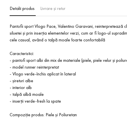
Detalii produs
Livrare și retur
Pantofii sport Vlogo Pace, Valentino Garavani, reinterpretează cl
siluetei și prin inserția elementelor verzi, cum ar fi logo-ul supradim
cele casual, având o talpă moale foarte confortabilă
Caracteristici:
- pantofi sport albi din mix de materiale (piele, piele velur și poliur
- model runner reinterpretat
- Vlogo verde-închis aplicat în lateral
- șireturi albe
- interior alb
- talpă albă moale
- inserții verde-fresh la spate
Compoziție produs: Piele și Poliuretan