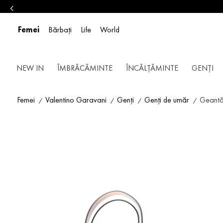
Femei
Bărbați
Life
World
NEW IN
ÎMBRĂCĂMINTE
ÎNCĂLȚĂMINTE
GENȚI
Femei
Valentino Garavani
Genți
Genți de umăr
Geantă