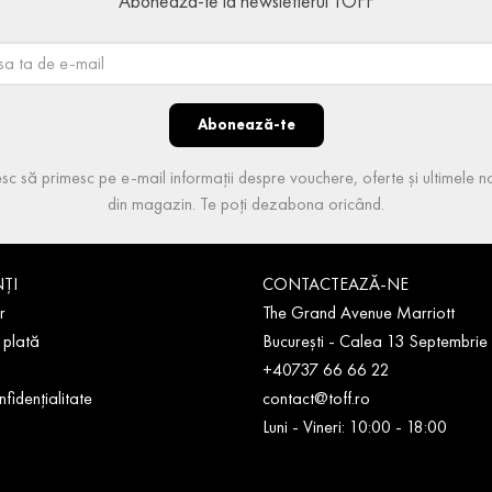
Abonează-te la newsletterul TOFF
Abonează-te
sc să primesc pe e-mail informații despre vouchere, oferte și ultimele no
din magazin. Te poți dezabona oricând.
NȚI
CONTACTEAZĂ-NE
r
The Grand Avenue Marriott
 plată
București - Calea 13 Septembrie
+40737 66 66 22
nfidențialitate
contact@toff.ro
Luni - Vineri: 10:00 - 18:00