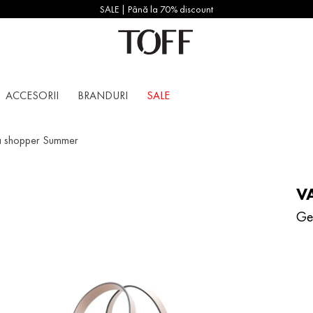
SALE | Până la 70% discount
ACCESORII
BRANDURI
SALE
 shopper Summer
V
Ge