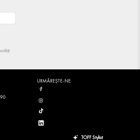
utăți
URMĂREȘTE-NE
 90
TOFF Stylist