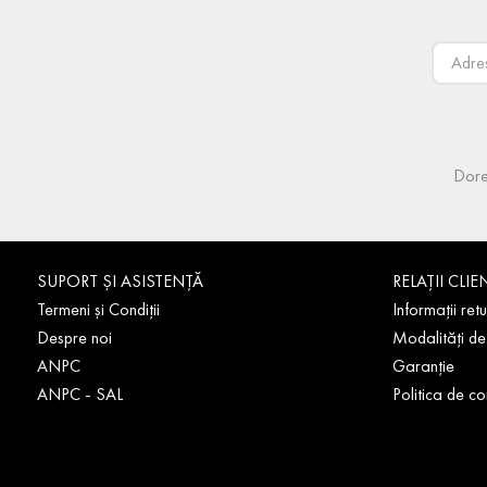
Dore
SUPORT ȘI ASISTENȚĂ
RELAȚII CLIE
Termeni și Condiții
Informații retu
Despre noi
Modalități de
ANPC
Garanție
ANPC - SAL
Politica de co