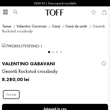
NEW IN | Descoperă noutățile
Femei
Valentino Garavani
Genți
Genți de umăr
Geantă
Rockstud crossbody
VALENTINO GARAVANI
Geantă Rockstud crossbody
8
.
280
,
00
lei
One Size
Adaugă în coș