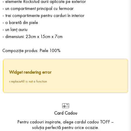
- elemente Rockstud aurii aplicate pe exterior
- un compartiment principal cu fermoar
- trei compartimente pentru carduri în interior
- o baretă din piele
- un lanț auriu
- dimensiuni: 23cm x 15cm x 7cm
Compoziție produs: Piele 100%
Widget rendering error
r.replaceAll is not a function
Card Cadou
Pentru cadouri inspirate, alege cardul cadou TOFF –
soluția perfectă pentru orice ocazie.