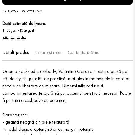
SKU
:
7W2B0S17VSF0NO
Dată estimată de livrare:
11 august
-
13 august
Află mai multe
Detalii produs
Livrare și retur
Contactează-ne
Geanta Rockstud crossbody, Valentino Garavani, este o piesă pe
cât de stylish, pe atât de practică, mai ales în momentele în care ai
nevoie de libertate de mișcare. Dimensiunile reduse și
compartimentarea te ajută să pui accentul pe strictul necesar. Poate
fi purtată crossbody sau pe umăr.
Caracteristici:
- geantă neagră din piele texturată
- model clasic dreptunghiular cu margini rotunjite