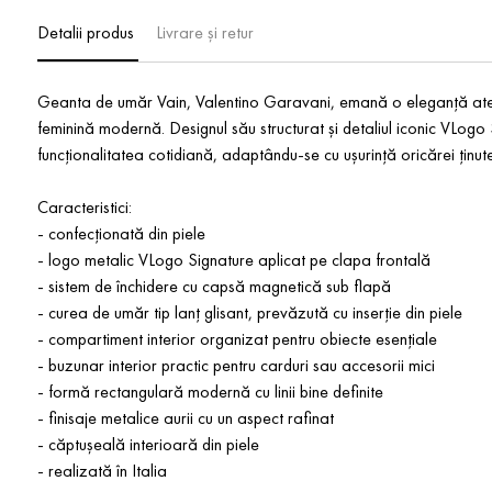
Detalii produs
Livrare și retur
Geanta de umăr Vain, Valentino Garavani, emană o eleganță ate
feminină modernă. Designul său structurat și detaliul iconic VLogo Sig
funcționalitatea cotidiană, adaptându-se cu ușurință oricărei ținute
Caracteristici:
- confecționată din piele
- logo metalic VLogo Signature aplicat pe clapa frontală
- sistem de închidere cu capsă magnetică sub flapă
- curea de umăr tip lanț glisant, prevăzută cu inserție din piele
- compartiment interior organizat pentru obiecte esențiale
- buzunar interior practic pentru carduri sau accesorii mici
- formă rectangulară modernă cu linii bine definite
- finisaje metalice aurii cu un aspect rafinat
- căptușeală interioară din piele
- realizată în Italia