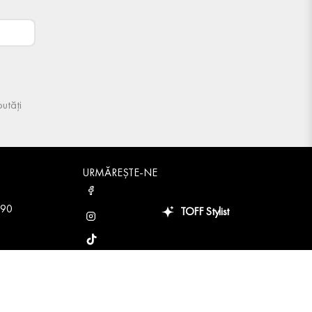
utăți
URMĂREȘTE-NE
 90
TOFF Stylist