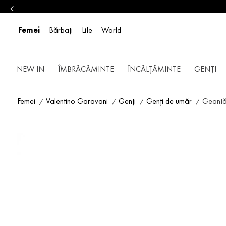
Femei
Bărbați
Life
World
NEW IN
ÎMBRĂCĂMINTE
ÎNCĂLȚĂMINTE
GENȚI
Femei
Valentino Garavani
Genți
Genți de umăr
Geantă