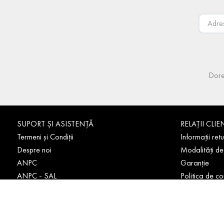
Dore
SUPORT ȘI ASISTENȚĂ
RELAȚII CLIE
Termeni și Condiții
Informații retu
Despre noi
Modalități de
ANPC
Garanție
ANPC - SAL
Politica de co