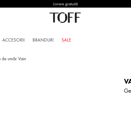
Livrare gratuită
ACCESORII
BRANDURI
SALE
 de umăr Vain
V
Ge