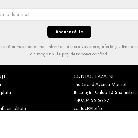
Abonează-te
sc să primesc pe e-mail informații despre vouchere, oferte și ultimele no
din magazin. Te poți dezabona oricând.
NȚI
CONTACTEAZĂ-NE
r
The Grand Avenue Marriott
 plată
București - Calea 13 Septembrie
+40737 66 66 22
nfidențialitate
contact@toff.ro
Luni - Vineri: 10:00 - 18:00