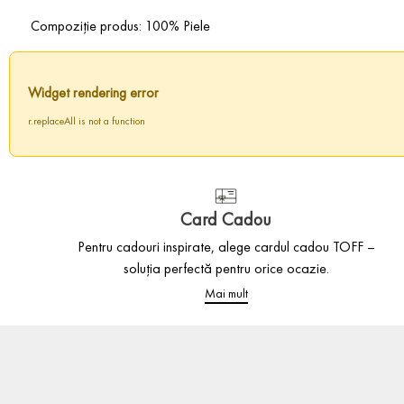
Compoziție produs: 100% Piele
Widget rendering error
r.replaceAll is not a function
Card Cadou
Pentru cadouri inspirate, alege cardul cadou TOFF –
soluția perfectă pentru orice ocazie.
Mai mult