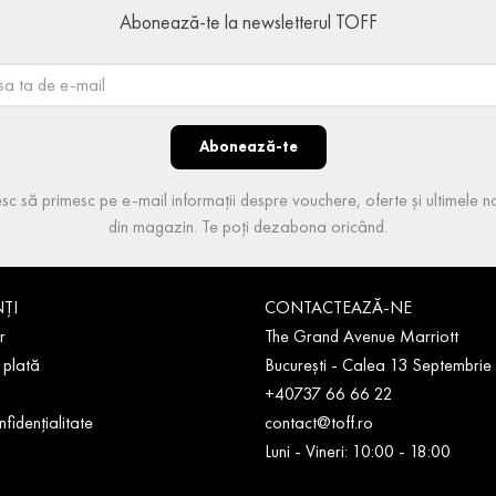
Abonează-te la newsletterul TOFF
Abonează-te
sc să primesc pe e-mail informații despre vouchere, oferte și ultimele no
din magazin. Te poți dezabona oricând.
NȚI
CONTACTEAZĂ-NE
r
The Grand Avenue Marriott
 plată
București - Calea 13 Septembrie
+40737 66 66 22
nfidențialitate
contact@toff.ro
Luni - Vineri: 10:00 - 18:00