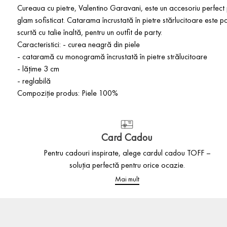
Cureaua cu pietre, Valentino Garavani, este un accesoriu perfect p
glam sofisticat. Catarama încrustată în pietre stărlucitoare este pot
scurtă cu talie înaltă, pentru un outfit de party.
Caracteristici: - curea neagră din piele
- cataramă cu monogramă încrustată în pietre strălucitoare
- lățime 3 cm
- reglabilă
Compoziție produs: Piele 100%
Card Cadou
Pentru cadouri inspirate, alege cardul cadou TOFF –
soluția perfectă pentru orice ocazie.
Mai mult