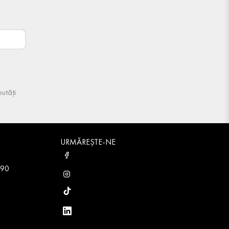
utăți
URMĂREȘTE-NE
 90