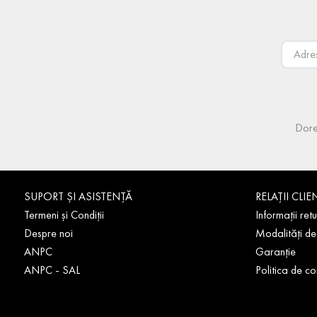
Dore
SUPORT ȘI ASISTENȚĂ
RELAȚII CLIE
Termeni și Condiții
Informații retu
Despre noi
Modalități de
ANPC
Garanție
ANPC - SAL
Politica de co