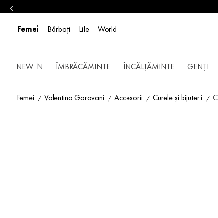
Femei
Bărbați
Life
World
NEW IN
ÎMBRĂCĂMINTE
ÎNCĂLȚĂMINTE
GENȚI
Femei
Valentino Garavani
Accesorii
Curele și bijuterii
C