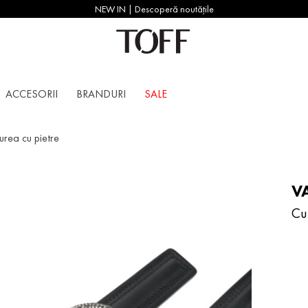
NEW IN | Descoperă noutățile
ACCESORII
BRANDURI
SALE
urea cu pietre
V
Cu