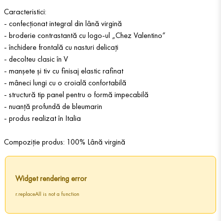
Caracteristici:
- confecționat integral din lână virgină
- broderie contrastantă cu logo-ul „Chez Valentino”
- închidere frontală cu nasturi delicați
- decolteu clasic în V
- manșete și tiv cu finisaj elastic rafinat
- mâneci lungi cu o croială confortabilă
- structură tip panel pentru o formă impecabilă
- nuanță profundă de bleumarin
- produs realizat în Italia
Compoziție produs: 100% Lână virgină
Widget rendering error
r.replaceAll is not a function