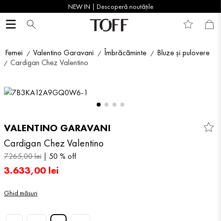
NEW IN | Descoperă noutățile
Femei
Valentino Garavani
Îmbrăcăminte
Bluze și pulovere
Cardigan Chez Valentino
VALENTINO GARAVANI
Cardigan Chez Valentino
7
.
265
,
00
lei
50 %
off
3
.
633
,
00
lei
Ghid măsuri