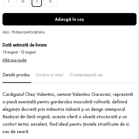
L
M
S
XL
Adaugă în coș
SKU
:
7B3KA12A9GQ0W6
Dată estimată de livrare:
10 august
-
12 august
Află mai multe
Detalii produs
Livrare și retur
Contactează-ne
Cardiganul Chez Valentino, semnat Valentino Garavani, reprezintă
o piesă esențială pentru garderoba masculină rafinată, definind
eleganța discretă prin măiestria italiană și un design atemporal.
Realizat din lână virgină, acesta oferă o siluetă structurată și un
confort termic excelent, fiind ideal pentru ținutele stratificate de zi
sau de seară.