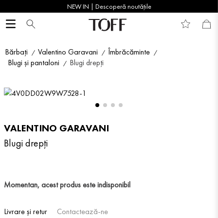
NEW IN | Descoperă noutățile
Bărbați
Valentino Garavani
Îmbrăcăminte
Blugi și pantaloni
Blugi drepți
VALENTINO GARAVANI
Blugi drepți
Momentan, acest produs este indisponibil
Livrare și retur
Contactează-ne